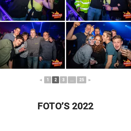
◄
1
2
3
...
25
►
FOTO’S 2022