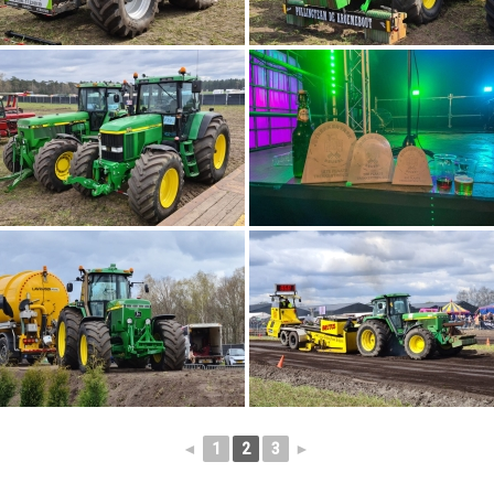
◄
1
2
3
►